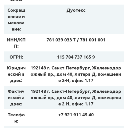
Сокращ
Дуотекс
енное и
менова
ние:
ИНН/КП
781 039 033 7 / 781 001 001
П:
ОГРН:
115 784 737 165 9
Юридич
192148 г. Санкт-Петербург, Железнодор
еский а
ожный пр., дом 40, литера Д, помещени
дрес:
е 2-Н, офис 1.17
Фактич
192148 г. Санкт-Петербург, Железнодор
еский а
ожный пр., дом 40, литера Д, помещени
дрес:
е 2-Н, офис 1.17
Телефо
+7 921 911 45 40
н: