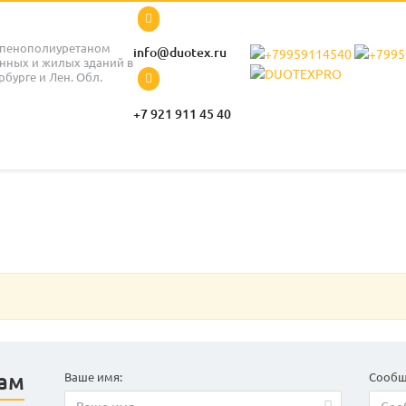
 пенополиуретаном
info@duotex.ru
ных и жилых зданий в
рбурге и Лен. Обл.
+7 921 911 45 40
гам
Ваше имя:
Сообщ